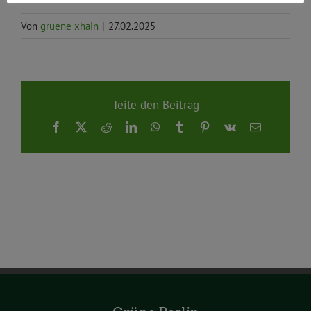
Von
gruene xhain
|
27.02.2025
Teile den Beitrag
Facebook
X
Reddit
LinkedIn
WhatsApp
Tumblr
Pinterest
Vk
E-
Mail