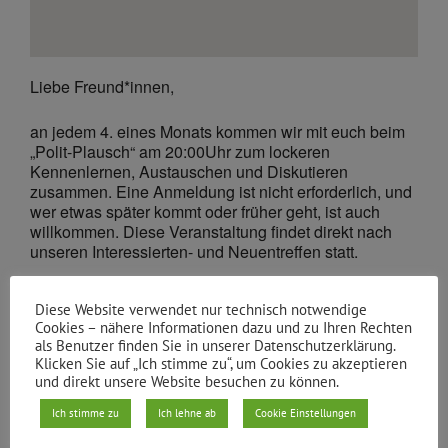
Liebe Freund*innen,
an jedem 4. eines Monats kommen wir mit euch beim
„Polit-Plausch“ am 20:00Uhr zum lockeren
Kennenlernen, Austauschen und Diskutieren
zusammen. Eine Anmeldung ist nicht erforderlich, und
wer etwas später kommt oder früher geht, ist auch
willkommen. Diese Veranstaltung findet direkt nach
unseren Interessierten- und Neuentreffen statt.
Diese Website verwendet nur technisch notwendige
Cookies – nähere Informationen dazu und zu Ihren Rechten
Treffpunkt diesmal:
als Benutzer finden Sie in unserer Datenschutzerklärung.
Klicken Sie auf „Ich stimme zu“, um Cookies zu akzeptieren
und direkt unsere Website besuchen zu können.
Lovelite in der Haasestr.1 im Friedrichshain (10245)
Ich stimme zu
Ich lehne ab
Cookie Einstellungen