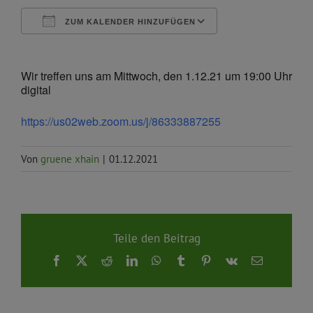
ZUM KALENDER HINZUFÜGEN
ICS herunterladen
Google Kalende
Wir treffen uns am Mittwoch, den 1.12.21 um 19:00 Uhr
digital
https://us02web.zoom.us/j/86333887255
Von
gruene xhain
|
01.12.2021
Teile den Beitrag
Facebook
X
Reddit
LinkedIn
WhatsApp
Tumblr
Pinterest
Vk
E-
Mail