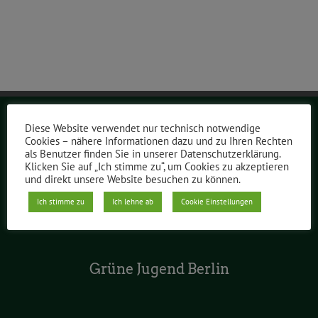
Diese Website verwendet nur technisch notwendige
Grüne Berlin
Cookies – nähere Informationen dazu und zu Ihren Rechten
als Benutzer finden Sie in unserer Datenschutzerklärung.
Klicken Sie auf „Ich stimme zu“, um Cookies zu akzeptieren
und direkt unsere Website besuchen zu können.
Grüne im Abgeordnetenhaus
Ich stimme zu
Ich lehne ab
Cookie Einstellungen
Grüne Jugend Berlin