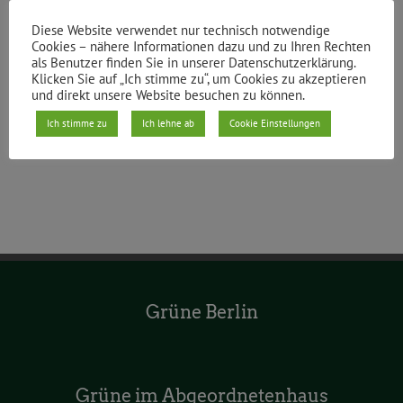
Diese Website verwendet nur technisch notwendige
Teile den Beitrag
Cookies – nähere Informationen dazu und zu Ihren Rechten
als Benutzer finden Sie in unserer Datenschutzerklärung.
Facebook
X
Reddit
LinkedIn
WhatsApp
Tumblr
Pinterest
Vk
E-
Klicken Sie auf „Ich stimme zu“, um Cookies zu akzeptieren
Mail
und direkt unsere Website besuchen zu können.
Ich stimme zu
Ich lehne ab
Cookie Einstellungen
Grüne Berlin
Grüne im Abgeordnetenhaus