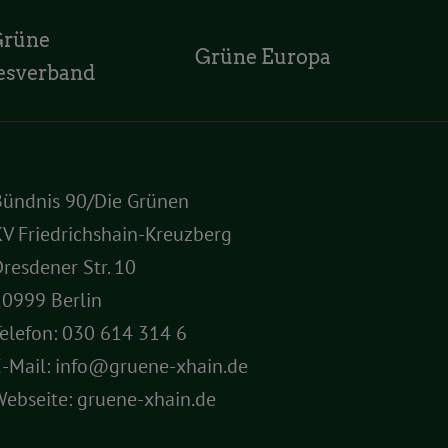
Grüne
Grüne Europa
esverband
Bündnis 90/Die Grünen
V Friedrichshain-Kreuzberg
resdener Str. 10
10999 Berlin
elefon:
030 614 314 6
E-Mail:
info@gruene-xhain.de
Webseite:
gruene-xhain.de