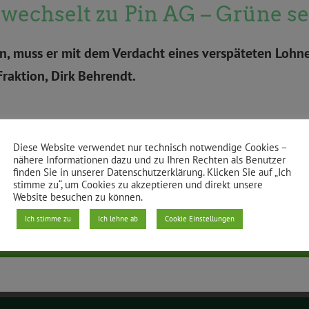
 wechselt zu Pin AG – Grüne 
, muss er mit dem Verdacht eines verspäteten Lohnes
Fraktion, Dirk Behrendt.
Diese Website verwendet nur technisch notwendige Cookies –
nähere Informationen dazu und zu Ihren Rechten als Benutzer
finden Sie in unserer Datenschutzerklärung. Klicken Sie auf „Ich
stimme zu“, um Cookies zu akzeptieren und direkt unsere
Website besuchen zu können.
Ich stimme zu
Ich lehne ab
Cookie Einstellungen