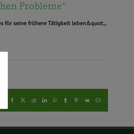
sehen Probleme“
 für seine frühere Tätigkeit leben&quot;,
Facebook
X
Reddit
LinkedIn
WhatsApp
Tumblr
Pinterest
Vk
E-
Mail