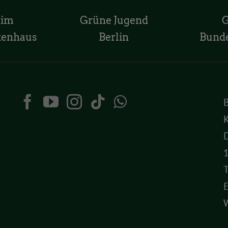
 im
Grüne Jugend
tenhaus
Berlin
Bund
K
D
T