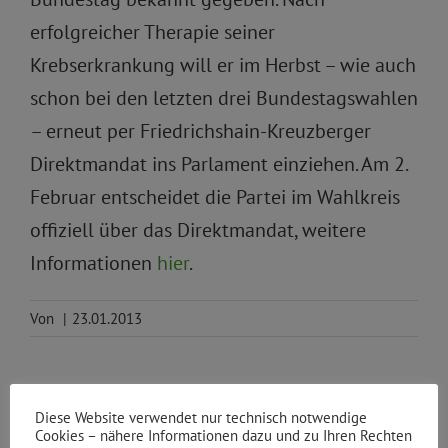
erfolgreicher Therapie seiner
Krebserkrankung will er im Herbst – wie auch
schon bei den letzten drei Bundestagswahlen
– erneut per Friedrichshain-Kreuzberger
Direktmandat ins Parlament einziehen. Am 2.
Februar entscheidet die Partei im Wahlkreis
offiziell über das Direktmandat, weitere
Informationen
hier
.
Von
|
23.01.2013
Diese Website verwendet nur technisch notwendige
Teile den Beitrag
Cookies – nähere Informationen dazu und zu Ihren Rechten