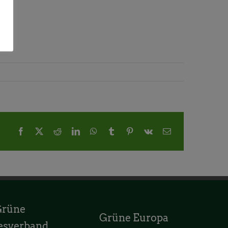
Facebook
X
Reddit
LinkedIn
WhatsApp
Tumblr
Pinterest
Vk
E-
Mail
Grüne
Grüne Europa
esverband