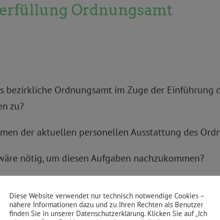
erfüllung Ordnungsamt
s bezirkliche Ordnungsamt im Zuge der Einführung
en zu?
Rahmen der aktuellen personellen Ausstattung des Or
ng wäre nötig, um diesen Aufgaben nachzukommen?
Erfüllung der Aufgaben – mit oder ohne zusätzliches
Diese Website verwendet nur technisch notwendige Cookies –
nähere Informationen dazu und zu Ihren Rechten als Benutzer
finden Sie in unserer Datenschutzerklärung. Klicken Sie auf „Ich