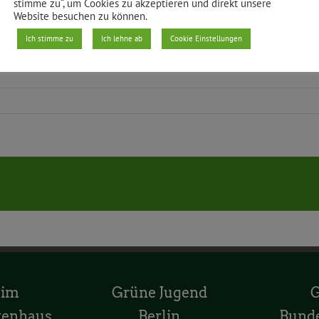
stimme zu“, um Cookies zu akzeptieren und direkt unsere
Website besuchen zu können.
Ich stimme zu
Ich lehne ab
Cookie Einstellungen
 im
Grüne Jugend
tenhaus
Berlin
Bund