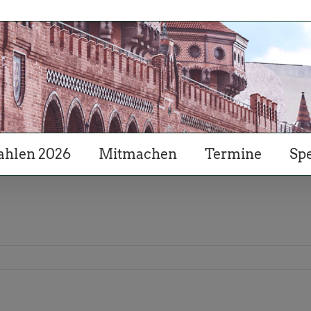
hlen 2026
Mitmachen
Termine
Sp