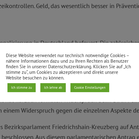
eikontrollen. Geld, das wesentlich besser in Präven
egalisierung in Deutschland befeuert. Die zahlreiche
e eingebracht haben, zeigen: Wir sind nicht alleine
Diese Website verwendet nur technisch notwendige Cookies –
nähere Informationen dazu und zu Ihren Rechten als Benutzer
 Land auch weiterhin für eine kontrollierte Legalisier
finden Sie in unserer Datenschutzerklärung. Klicken Sie auf „Ich
stimme zu“, um Cookies zu akzeptieren und direkt unsere
en Ablehnungsbescheid eingehend prüfen und unsere 
Website besuchen zu können.
ht heute, aber sicher morgen.“
Ich stimme zu
Ich lehne ab
Cookie Einstellungen
t hat kürzlich formalen Widerspruch beim BfArM ein
 an einem Widerspruch gegen die einzelnen Aspekte 
Bezirksparlament Friedrichshain-Kreuzberg auf Ant
n beschlossen. Aus diesem parlamentarischen Antrag 