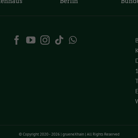
tenhaus
Berlin
Bund
K
D
T
© Copyright 2020 -
2026 | grueneXhain | All Rights Reserved