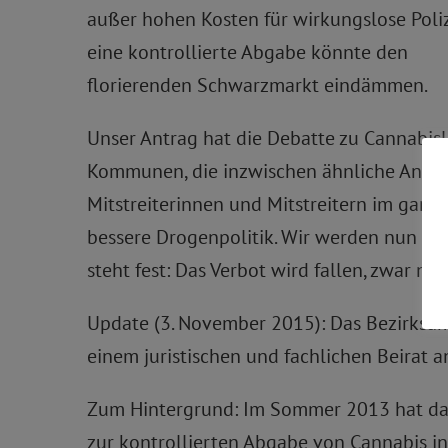
außer hohen Kosten für wirkungslose Poliz
eine kontrollierte Abgabe könnte den
florierenden Schwarzmarkt eindämmen.
Unser Antrag hat die Debatte zu Cannabisl
Kommunen, die inzwischen ähnliche Anträg
Mitstreiterinnen und Mitstreitern im ganzen
bessere Drogenpolitik. Wir werden nun d
steht fest: Das Verbot wird fallen, zwar nic
Update (3. November 2015): Das Bezirksam
einem juristischen und fachlichen Beirat
Zum Hintergrund: Im Sommer 2013 hat das 
zur kontrollierten Abgabe von Cannabis i