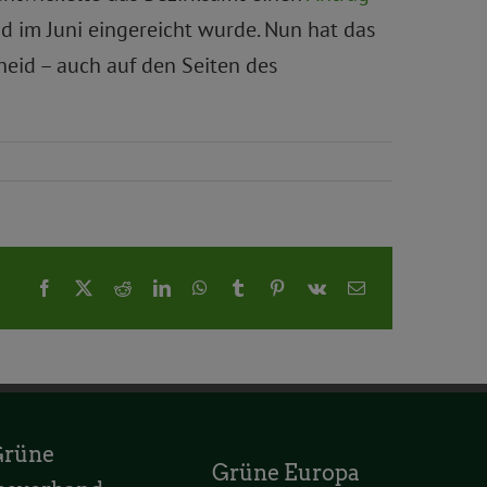
d im Juni eingereicht wurde. Nun hat das
eid – auch auf den Seiten des
Facebook
X
Reddit
LinkedIn
WhatsApp
Tumblr
Pinterest
Vk
E-
Mail
Grüne
Grüne Europa