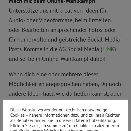
Mach mit beim Online-Wahlkampf!
Unterstütze uns mit kreativen Ideen für
Audio- oder Videoformate, beim Erstellen
oder Bearbeiten ansprechender Fotos, oder
für humorvolle und geistreiche Social-Media-
Posts. Komme in die AG Social Media (
LINK
)
und sei beim Online-Wahlkampf dabei!
Wenn dich eine oder mehrere dieser
Möglichkeiten angesprochen haben, Du noch
andere Ideen hast, wie du helfen kannst, oder
noch Fragen offen sind, dann zögere nicht,
Diese Website verwendet nur technisch notwendige
mir zu schreiben:
milan.bachmann@gruene-
Cookies – nähere Informationen dazu und zu Ihren Rechten
als Benutzer finden Sie in unserer Datenschutzerklärung.
xhain.de
Klicken Sie auf „Ich stimme zu“, um Cookies zu akzeptieren
und direkt unsere Website besuchen zu können.