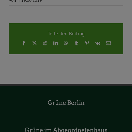
Von
|
19.06.2019
Teile den Beitrag
Facebook
X
Reddit
LinkedIn
WhatsApp
Tumblr
Pinterest
Vk
E-
Mail
Grüne Berlin
Grüne im Abgeordnetenhaus