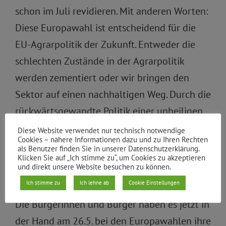
schon im Juli revidieren. Mit anderen Worten:
Diese Europawahl ist entscheidend für die
EU-Agrarpolitik der Zukunft. Entweder die
schlechten Zustände in der Agrarpolitik
werden zementiert oder wir bringen den
Sektor auf einen nachhaltigen Weg. Durch die
rückwärtsgewandte Politik einer unheiligen
Allianz von Christdemokraten,
Diese Website verwendet nur technisch notwendige
Cookies – nähere Informationen dazu und zu Ihren Rechten
Sozialdemokraten und Liberalen, würde das
als Benutzer finden Sie in unserer Datenschutzerklärung.
Klicken Sie auf „Ich stimme zu“, um Cookies zu akzeptieren
Artensterben, ungehemmter Pestizideinsatz,
und direkt unsere Website besuchen zu können.
Tierleid und Umweltzerstörung weitergehen.
Ich stimme zu
Ich lehne ab
Cookie Einstellungen
Die Bürgerinnen und Bürger haben es jetzt in
der Hand am 26.5. bei den Europawahlen ihre