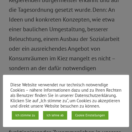
die Tagesordnung gesetzt wurde. Denn: An
Ideen und konkreten Konzepten, wie etwa
einer baulichen Umgestaltung, besserer
Beleuchtung, einem Ausbau der Sozialarbeit
oder ein ausreichendes Angebot von
Konsumräumen im Kiez mangelt es nicht –
sondern an der dafür notwendigen
Finanzierung. Das zu ändern, ist nun Aufgabe
Diese Website verwendet nur technisch notwendige
der Landesregierung.
Cookies – nähere Informationen dazu und zu Ihren Rechten
als Benutzer finden Sie in unserer Datenschutzerklärung.
Klicken Sie auf „Ich stimme zu“, um Cookies zu akzeptieren
Für uns ist klar: In unserem Bezirk sollen alle
und direkt unsere Website besuchen zu können.
Menschen sicher und frei leben können. Das
Ich stimme zu
Ich lehne ab
Cookie Einstellungen
ist die Grundvoraussetzung für ein