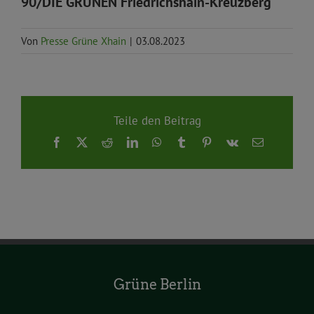
90/DIE GRÜNEN Friedrichshain-Kreuzberg
Von
Presse Grüne Xhain
|
03.08.2023
Teile den Beitrag
Facebook
X
Reddit
LinkedIn
WhatsApp
Tumblr
Pinterest
Vk
E-
Mail
Grüne Berlin