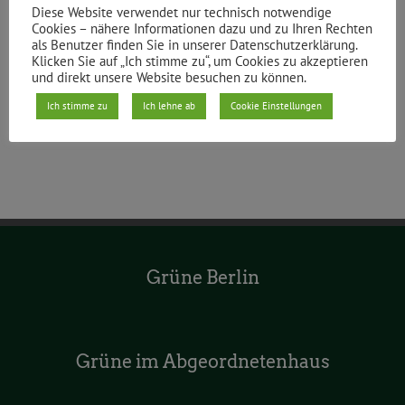
Diese Website verwendet nur technisch notwendige
Cookies – nähere Informationen dazu und zu Ihren Rechten
als Benutzer finden Sie in unserer Datenschutzerklärung.
Klicken Sie auf „Ich stimme zu“, um Cookies zu akzeptieren
Teile den Beitrag
und direkt unsere Website besuchen zu können.
Facebook
X
Reddit
LinkedIn
WhatsApp
Tumblr
Pinterest
Vk
E-
Ich stimme zu
Ich lehne ab
Cookie Einstellungen
Mail
Grüne Berlin
Grüne im Abgeordnetenhaus