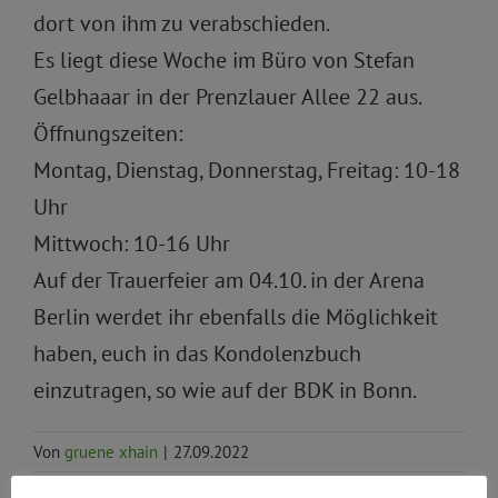
dort von ihm zu verabschieden.
Es liegt diese Woche im Büro von Stefan
Gelbhaaar
in der Prenzlauer Allee 22 aus.
Öffnungszeiten:
Montag, Dienstag, Donnerstag, Freitag: 10-18
Uhr
Mittwoch: 10-16 Uhr
Auf der Trauerfeier am 04.10. in der Arena
Berlin werdet ihr ebenfalls die Möglichkeit
haben, euch in das Kondolenzbuch
einzutragen, so wie auf der BDK in Bonn.
Von
gruene xhain
|
27.09.2022