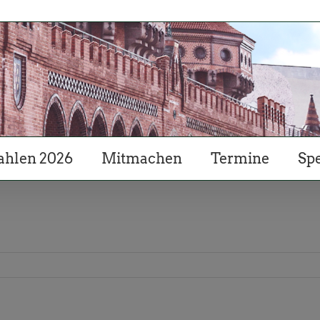
hlen 2026
Mitmachen
Termine
Sp