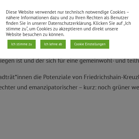
Diese Website verwendet nur technisch notwendige Cookies –
nähere Informationen dazu und zu Ihren Rechten als Benutzer
nhauses und zuletzt Sprecherin für Haushaltspolitik
finden Sie in unserer Datenschutzerklärung. Klicken Sie auf „Ich
stimme zu“, um Cookies zu akzeptieren und direkt unsere
chhaltige, alternative grüne Finanz- und Umweltpolit
Website besuchen zu können.
Ich stimme zu
Ich lehne ab
Cookie Einstellungen
auftragten, Stadtsoziologen und Aktivisten Florian 
iegen ist und der sich für eine gemeinwohl- und teilha
adträt*innen die Potenziale von Friedrichshain-Kre
echter und emanzipatorischer – kurz: noch grüner we