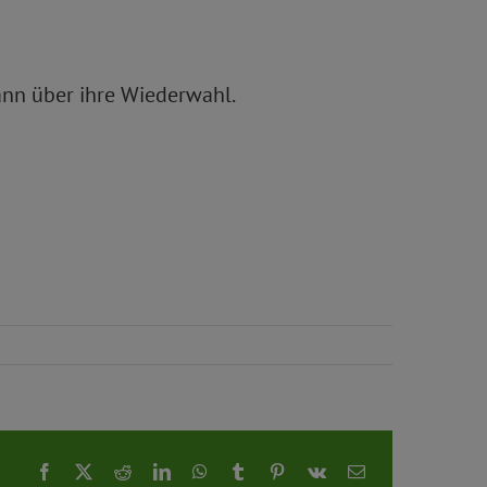
ann über ihre Wiederwahl.
Facebook
X
Reddit
LinkedIn
WhatsApp
Tumblr
Pinterest
Vk
E-