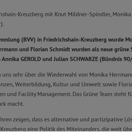
chshain-Kreuzberg mit Knut Mildner-Spindler, Monik
).
ammlung (BVV) in Friedrichshain-Kreuzberg wurde M
errmann und Florian Schmidt wurden als neue grüne 
en Annika GEROLD und Julian SCHWARZE (Bündnis 90/
en uns sehr über die Wiederwahl von Monika Herrman
anzen, Weiterbildung, Kultur und Umwelt sowie Flori
n und Facility Management. Das Grüne Team steht für
ark macht.
ren zeigen, dass es alternative und partizipative L
in-Kreuzberg eine Politik des Miteinanders, die weit ü