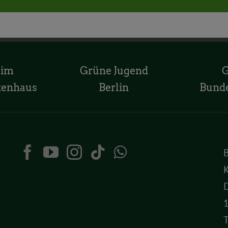
 im
Grüne Jugend
tenhaus
Berlin
Bund
K
D
T