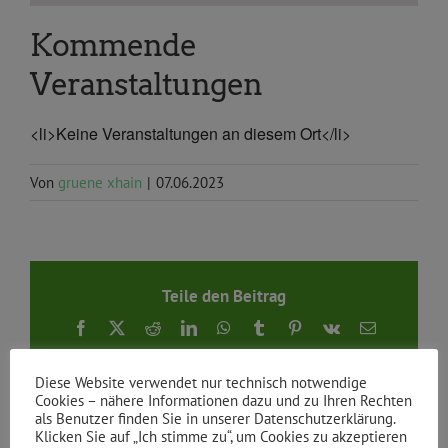
Kommende
Veranstaltungen
<li>Keine Veranstaltungen an diesem Ort</li>
Von
gruene xhain
|
07.06.2023
Teile den Beitrag
Facebook
X
Reddit
LinkedIn
WhatsApp
Tumblr
Pinterest
Vk
E-
Mail
Diese Website verwendet nur technisch notwendige
Cookies – nähere Informationen dazu und zu Ihren Rechten
als Benutzer finden Sie in unserer Datenschutzerklärung.
Klicken Sie auf „Ich stimme zu“, um Cookies zu akzeptieren