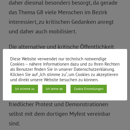
daher diesmal besonders besorgt, da gerade
das Thema G8 viele Menschen im Bezirk
interessiert, zu kritischen Gedanken anregt
und daher auch mobilisiert.
Die alternative und kritische Öffentlichkeit
mit ihren parteipolitisch nicht gebundenen
Diese Website verwendet nur technisch notwendige
Cookies – nähere Informationen dazu und zu Ihren Rechten
Personen aus der linken Bewegung sind
als Benutzer finden Sie in unserer Datenschutzerklärung.
Klicken Sie auf „Ich stimme zu“, um Cookies zu akzeptieren
Bestandteil der Bevölkerungsstruktur von
und direkt unsere Website besuchen zu können.
Kreuzberg. Am 1. Mai dieses Jahren haben die
Ich stimme zu
Ich lehne ab
Cookie Einstellungen
Menschen in diesem Bezirk gezeigt, dass
friedlicher Protest und Demonstrationen
selbst mit dem dortigen Myfest vereinbar
sind.