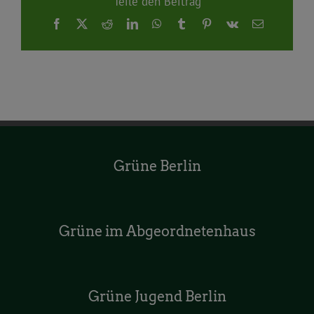
Teile den Beitrag
Facebook
X
Reddit
LinkedIn
WhatsApp
Tumblr
Pinterest
Vk
E-
Mail
Grüne Berlin
Grüne im Abgeordnetenhaus
Grüne Jugend Berlin