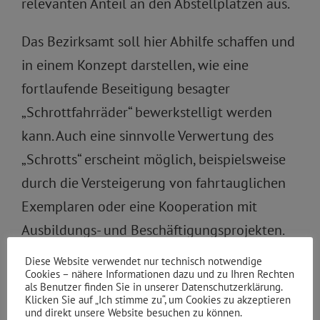
relevanten Anteil an den Abstellplätzen aus.
Das Bezirksamt soll hier Abhilfe schaffen und
in einem Konzept darstellen, wie eine
fortlaufende Beseitigung besagter
„Schrottfahrräder“ bewerkstelligt werden
kann. Auch eine sinnvolle Verwertung des
„Schrotts“ erscheint möglich, beispielsweise
durch die Versteigerung von fahrtauglichen
Exemplaren oder eine Kooperation mit
Ausbildungs- und Beschäftigungsprojekten.
Entsprechende Erfahrungen, die im Bezirk
Diese Website verwendet nur technisch notwendige
Cookies – nähere Informationen dazu und zu Ihren Rechten
bereits vorliegen, sind bei der Darstellung
als Benutzer finden Sie in unserer Datenschutzerklärung.
einzubeziehen.
Klicken Sie auf „Ich stimme zu“, um Cookies zu akzeptieren
und direkt unsere Website besuchen zu können.