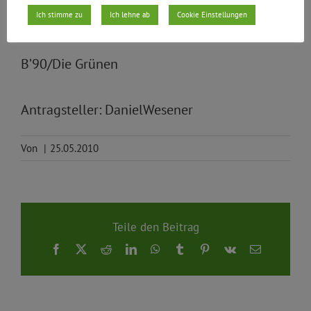
Friedrichshain-Kreuzberg, den 18.05.10
Ich stimme zu
Ich lehne ab
Cookie Einstellungen
B’90/Die Grünen
Antragsteller: DanielWesener
Von
|
25.05.2010
Teile den Beitrag
Facebook
X
Reddit
LinkedIn
WhatsApp
Tumblr
Pinterest
Vk
E-
Mail