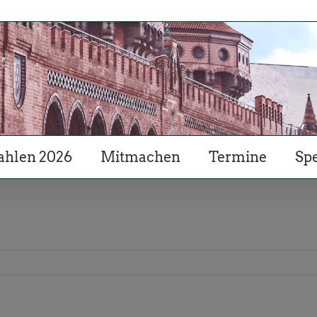
hlen 2026
Mitmachen
Termine
Sp