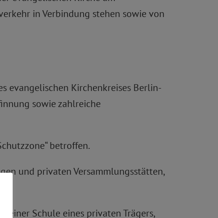
sverkehr in Verbindung stehen sowie von
es evangelischen Kirchenkreises Berlin-
ffinnung sowie zahlreiche
Schutzzone“ betroffen.
ngen und privaten Versammlungsstätten,
 einer Schule eines privaten Trägers,