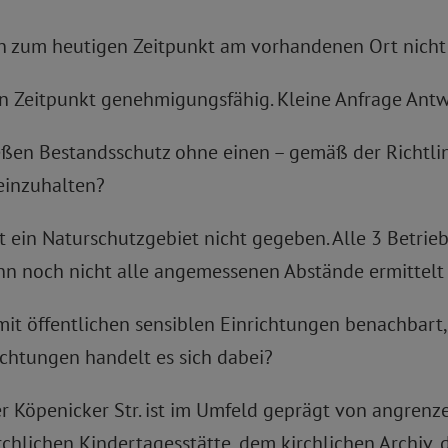
ren zum heutigen Zeitpunkt am vorhandenen Ort nic
en Zeitpunkt genehmigungsfähig. Kleine Anfrage An
nießen Bestandsschutz ohne einen – gemäß der Richtl
einzuhalten?
t ein Naturschutzgebiet nicht gegeben. Alle 3 Betrie
nn noch nicht alle angemessenen Abstände ermittelt
 mit öffentlichen sensiblen Einrichtungen benachbart
ichtungen handelt es sich dabei?
er Köpenicker Str. ist im Umfeld geprägt von angrenz
irchlichen Kindertagesstätte, dem kirchlichen Archiv,