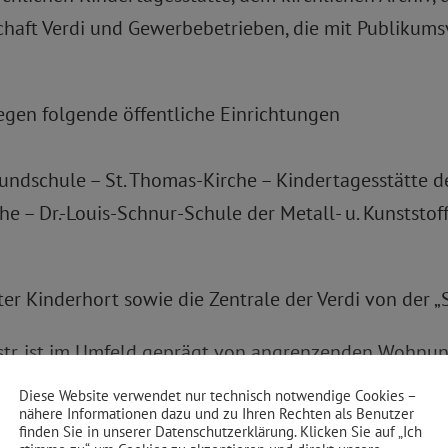
chaft Verdi und Gewerbebetrieben, die mit Publikum
gen folgende öffentliche Einrichtungen
undschule – St. Thomas-Kirche – Kindertagesstätte d
he – Dr.-Louis-Schnur-Schule der Metall- u. Kunststo
er Kinderhort sowie die Zentrale der Verdi von der „
nstr. ist im Umfeld geprägt von angrenzenden Wohnu
e mit Publikumsverkehr in Verbindung stehen.
Diese Website verwendet nur technisch notwendige Cookies –
nähere Informationen dazu und zu Ihren Rechten als Benutzer
finden Sie in unserer Datenschutzerklärung. Klicken Sie auf „Ich
. ist im Umfeld geprägt von angrenzenden Wohnungen,