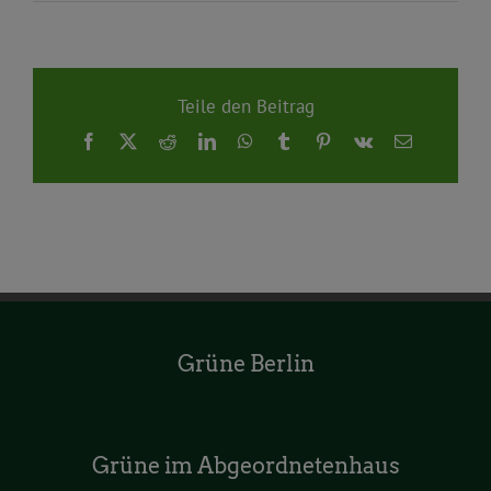
Teile den Beitrag
Facebook
X
Reddit
LinkedIn
WhatsApp
Tumblr
Pinterest
Vk
E-
Mail
Grüne Berlin
Grüne im Abgeordnetenhaus