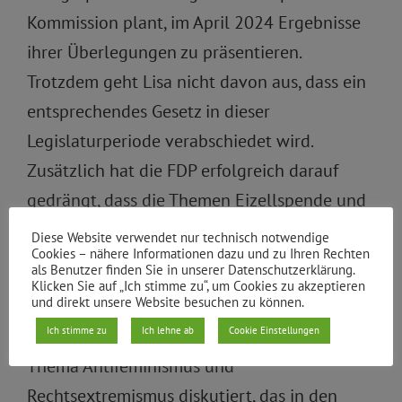
Kommission plant, im April 2024 Ergebnisse
ihrer Überlegungen zu präsentieren.
Trotzdem geht Lisa nicht davon aus, dass ein
entsprechendes Gesetz in dieser
Legislaturperiode verabschiedet wird.
Zusätzlich hat die FDP erfolgreich darauf
gedrängt, dass die Themen Eizellspende und
altruistische Leihmutterschaft ebenfalls
Diese Website verwendet nur technisch notwendige
Cookies – nähere Informationen dazu und zu Ihren Rechten
geprüft werden, obwohl sie bei den Grünen
als Benutzer finden Sie in unserer Datenschutzerklärung.
Klicken Sie auf „Ich stimme zu“, um Cookies zu akzeptieren
bislang skeptisch betrachtet wurden.
und direkt unsere Website besuchen zu können.
Ich stimme zu
Ich lehne ab
Cookie Einstellungen
Zum Abschluss der Veranstaltung wurde das
Thema Antifeminismus und
Rechtsextremismus diskutiert, das in den