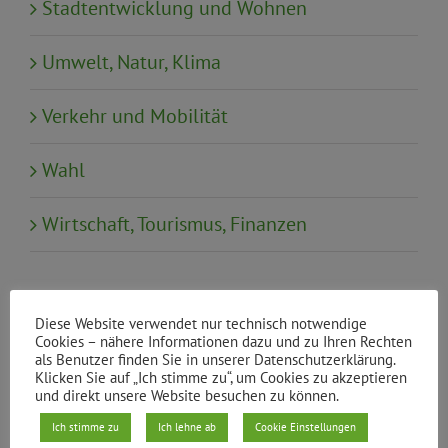
Stadtentwicklung und Wohnen
Umwelt, Natur, Klima
Verkehr und Mobilität
Wahl
Wirtschaft, Tourismus, Finanzen
Neueste Beiträge
Diese Website verwendet nur technisch notwendige
Klimaneutral und bezahlbar heizen:
Cookies – nähere Informationen dazu und zu Ihren Rechten
als Benutzer finden Sie in unserer Datenschutzerklärung.
Rückblick auf die Sonderbezirksgruppe
Klicken Sie auf „Ich stimme zu“, um Cookies zu akzeptieren
und direkt unsere Website besuchen zu können.
„Soziale Wärmewende im Kiez“
Ich stimme zu
Ich lehne ab
Cookie Einstellungen