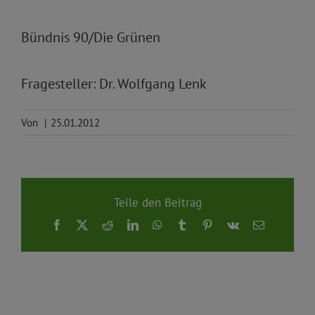
Bündnis 90/Die Grünen
Fragesteller: Dr. Wolfgang Lenk
Von
|
25.01.2012
Teile den Beitrag
Facebook
X
Reddit
LinkedIn
WhatsApp
Tumblr
Pinterest
Vk
E-
Mail