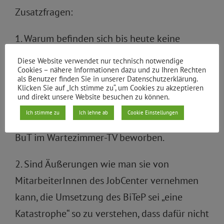
Zusatzfragen:
1. Warum befinden sich bis heute keine
deutlich sichtbaren Plakate oder andere eye-
Diese Website verwendet nur technisch notwendige
Cookies – nähere Informationen dazu und zu Ihren Rechten
catcher im JobCenter, die auf das BiTeP
als Benutzer finden Sie in unserer Datenschutzerklärung.
hinweisen? Jeder Erstantragsstellende
Klicken Sie auf „Ich stimme zu“, um Cookies zu akzeptieren
und direkt unsere Website besuchen zu können.
erfährt Beratung zum Bildungs- und
Ich stimme zu
Ich lehne ab
Cookie Einstellungen
Teilhabepaket (BuT). Darüber hinaus wird das
BuT im Wartezimmer-TV beworben.
2. Sind Äußerungen wie man sie von
MitarbeiterInnen des JobCenter vernehmen
kann, die Umsetzung des BiTeP sei „eine
Katastrophe“ so zu verstehen, dass dafür nicht