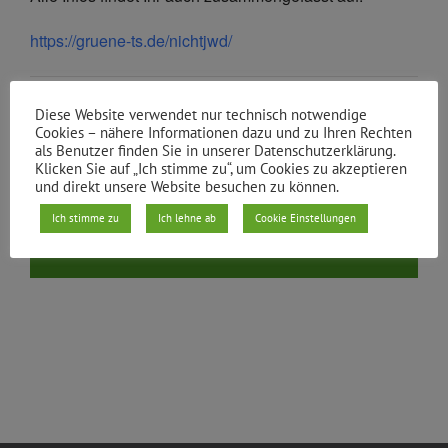
https://gruene-ts.de/nichtjwd/
Von
gruene xhain
|
19.06.2022
Diese Website verwendet nur technisch notwendige
Cookies – nähere Informationen dazu und zu Ihren Rechten
als Benutzer finden Sie in unserer Datenschutzerklärung.
Klicken Sie auf „Ich stimme zu“, um Cookies zu akzeptieren
und direkt unsere Website besuchen zu können.
Teile den Beitrag
Ich stimme zu
Ich lehne ab
Cookie Einstellungen
Facebook
X
Reddit
LinkedIn
WhatsApp
Tumblr
Pinterest
Vk
E-
Mail