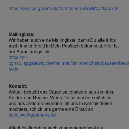
https://service.gruene.de/termiten/Lu8GwRVJztJaaKjF
Mailingliste
:
Wir haben auch eine Mailingliste, damit Du alle Infos
auch immer direkt in Dein Postfach bekommst. Hier ist
der Anmeldungslink:
https://ml-
cgn12.ispgateway.de/mailman/listinfo/nichtjwd.aussenbezi
ts.de
Kontakt:
Aktuell besteht das Organisationsteam aus Jennifer,
Patrick und Roman. Wenn Du mitmachen möchtest
und aus anderen Gründen mit uns in Kontakt treten
möchtest, schick uns gerne eine Email an
nichtjwd@gruene-ts.de
Alle Infos findet Ihr auch zusammengefasst auf: