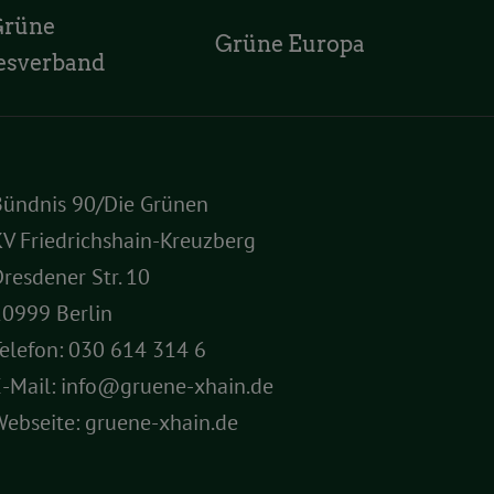
Grüne
Grüne Europa
esverband
Bündnis 90/Die Grünen
V Friedrichshain-Kreuzberg
resdener Str. 10
10999 Berlin
elefon:
030 614 314 6
E-Mail:
info@gruene-xhain.de
Webseite:
gruene-xhain.de