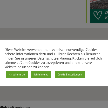
Diese Website verwendet nur technisch notwendige Cookies –
Igelbau
nähere Informationen dazu und zu Ihren Rechten als Benutzer
finden Sie in unserer Datenschutzerklärung. Klicken Sie auf „Ich
Dresdener Straße 10 - Berlin
stimme zu“, um Cookies zu akzeptieren und direkt unsere
Veranstaltungen anzeigen
Website besuchen zu können.
Ich stimme zu
Ich lehne ab
Cookie Einstellungen
lichkeit
vertreten.