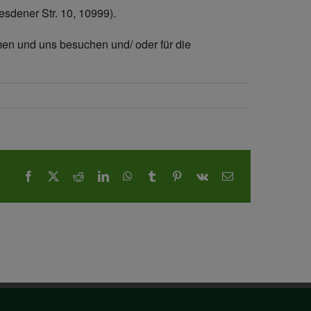
esdener Str. 10, 10999).
men und uns besuchen und/ oder für die
Facebook
X
Reddit
LinkedIn
WhatsApp
Tumblr
Pinterest
Vk
E-
Mail