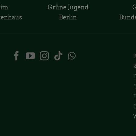
 im
Grüne Jugend
tenhaus
Berlin
Bund
K
D
T