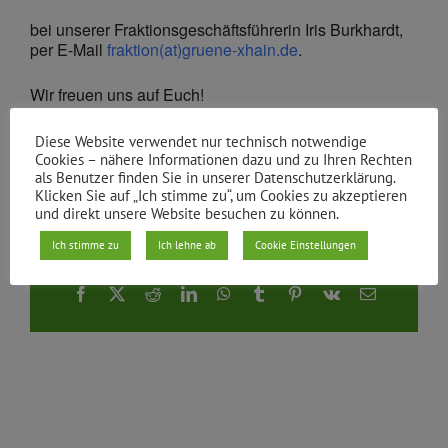
bei unserer Fraktionsgeschäftsführerin Iris Burkhardt,
per E-Mail
fraktion(at)gruene-xhain.de
.
Wir freuen uns auf Euch!
Diese Website verwendet nur technisch notwendige
Von
Fraktion Xhain
|
19.02.2024
Cookies – nähere Informationen dazu und zu Ihren Rechten
als Benutzer finden Sie in unserer Datenschutzerklärung.
Klicken Sie auf „Ich stimme zu“, um Cookies zu akzeptieren
und direkt unsere Website besuchen zu können.
Ich stimme zu
Ich lehne ab
Cookie Einstellungen
Teile den Beitrag
Facebook
X
Reddit
LinkedIn
WhatsApp
Tumblr
Pinterest
Vk
E-
Mail