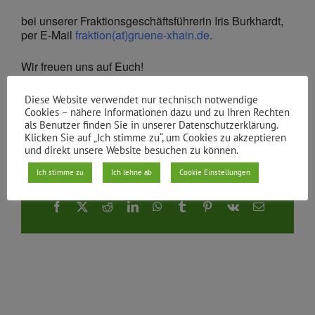
bei unserer Fraktionsgeschäftsführerin Iris Burkhardt,
per E-Mail
fraktion(at)gruene-xhain.de
.
Wir freuen uns auf Euch!
Diese Website verwendet nur technisch notwendige
Von
Fraktion Xhain
|
05.05.2025
Cookies – nähere Informationen dazu und zu Ihren Rechten
als Benutzer finden Sie in unserer Datenschutzerklärung.
Klicken Sie auf „Ich stimme zu“, um Cookies zu akzeptieren
und direkt unsere Website besuchen zu können.
Ich stimme zu
Ich lehne ab
Cookie Einstellungen
Teile den Beitrag
Facebook
X
Reddit
LinkedIn
WhatsApp
Tumblr
Pinterest
Vk
E-
Mail