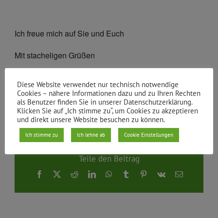
Ich freue mich auf Sie und Euch
Mit stacheligen Grüßen
Canan Bayram MdB
Diese Website verwendet nur technisch notwendige
Cookies – nähere Informationen dazu und zu Ihren Rechten
als Benutzer finden Sie in unserer Datenschutzerklärung.
Von
gruene xhain
|
19.10.2022
Klicken Sie auf „Ich stimme zu“, um Cookies zu akzeptieren
und direkt unsere Website besuchen zu können.
Ich stimme zu
Ich lehne ab
Cookie Einstellungen
Teile den Beitrag
Facebook
X
Reddit
LinkedIn
WhatsApp
Tumblr
Pinterest
Vk
E-
Mail