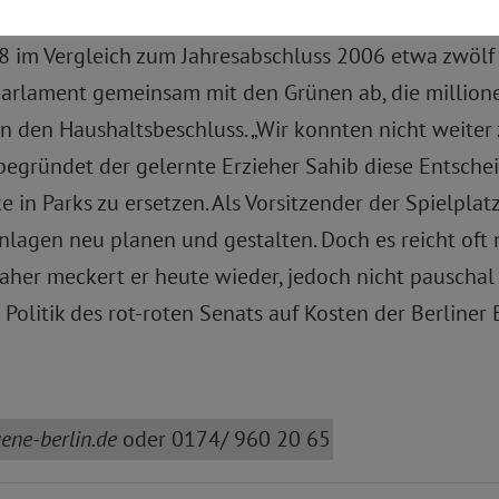
 Spielraum fast vollständig, um überhaupt noch politi
8 im Vergleich zum Jahresabschluss 2006 etwa zwölf
ksparlament gemeinsam mit den Grünen ab, die milli
 den Haushaltsbeschluss. „Wir konnten nicht weiter 
egründet der gelernte Erzieher Sahib diese Entschei
 in Parks zu ersetzen. Als Vorsitzender der Spielpla
lagen neu planen und gestalten. Doch es reicht oft 
her meckert er heute wieder, jedoch nicht pauschal ü
olitik des rot-roten Senats auf Kosten der Berliner 
ene-berlin.de
oder 0174/ 960 20 65