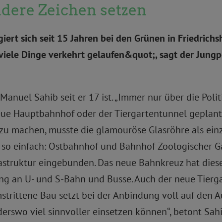
dere Zeichen setzen
ert sich seit 15 Jahren bei den Grünen in Friedrich
k viele Dinge verkehrt gelaufen&quot;, sagt der Jung
nuel Sahib seit er 17 ist. „Immer nur über die Politi
neue Hauptbahnhof oder der Tiergartentunnel geplant
u machen, musste die glamouröse Glasröhre als einz
cht so einfach: Ostbahnhof und Bahnhof Zoologischer
frastruktur eingebunden. Das neue Bahnkreuz hat dies
ng an U- und S-Bahn und Busse. Auch der neue Tiergar
mstrittene Bau setzt bei der Anbindung voll auf den
derswo viel sinnvoller einsetzen können“, betont Sah