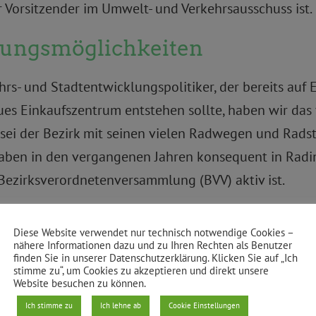
r Vorsitzender im Umwelt- und Verkehrsausschuss ist.
tungsmöglichkeiten
hrs- und Stadtentwicklungspolitiker, der bereits auf E
s Einkaufszentrum entstehen sollte, haben wir das v
 sei der Bezirk mit seinen vielen Radwegen und Rads
aben in den vergangenen Jahren konsequent in Radinfr
r Bezirksverordnetenversammlung (BVV) aktiv ist.
gt Wirkung
Diese Website verwendet nur technisch notwendige Cookies –
nähere Informationen dazu und zu Ihren Rechten als Benutzer
tion im Bezirksparlament, sie haben auch die Mehrhei
finden Sie in unserer Datenschutzerklärung. Klicken Sie auf „Ich
stimme zu“, um Cookies zu akzeptieren und direkt unsere
alten, ist immer schwieriger geworden“, sagt Manuel 
Website besuchen zu können.
rsitzender anführt. Weil der rot-rote Senat seit Ja
Ich stimme zu
Ich lehne ab
Cookie Einstellungen