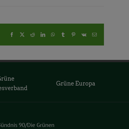
Facebook
X
Reddit
LinkedIn
WhatsApp
Tumblr
Pinterest
Vk
E-
Mail
Grüne
Grüne Europa
esverband
Bündnis 90/Die Grünen