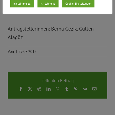
Ich stimme zu
Ich lehne ab
Cookie Einstellungen
Bündnis 90/Die Grünen
Antragstellerinnen: Berna Gezik, Gülten
Alagöz
Von
|
29.08.2012
Teile den Beitrag
Facebook
X
Reddit
LinkedIn
WhatsApp
Tumblr
Pinterest
Vk
E-
Mail