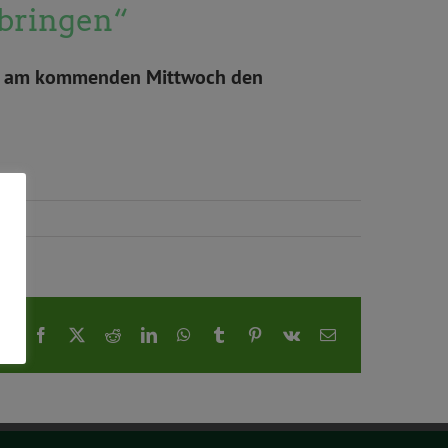
 bringen“
sses am kommenden Mittwoch den
Facebook
X
Reddit
LinkedIn
WhatsApp
Tumblr
Pinterest
Vk
E-
Mail