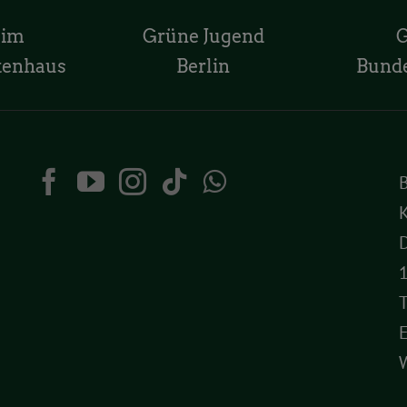
 im
Grüne Jugend
tenhaus
Berlin
Bund
K
D
T