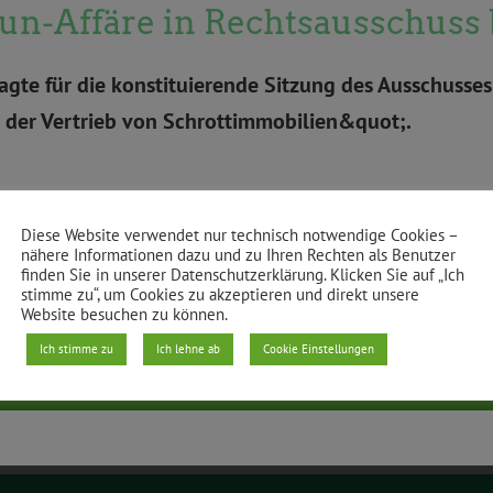
un-Affäre in Rechtsausschuss
ragte für die konstituierende Sitzung des Ausschu
der Vertrieb von Schrottimmobilien&quot;.
Diese Website verwendet nur technisch notwendige Cookies –
nähere Informationen dazu und zu Ihren Rechten als Benutzer
finden Sie in unserer Datenschutzerklärung. Klicken Sie auf „Ich
stimme zu“, um Cookies zu akzeptieren und direkt unsere
Website besuchen zu können.
Ich stimme zu
Ich lehne ab
Cookie Einstellungen