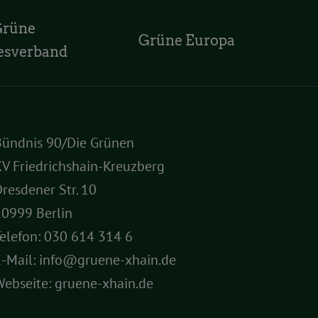
Grüne
Grüne Europa
esverband
Bündnis 90/Die Grünen
V Friedrichshain-Kreuzberg
resdener Str. 10
10999 Berlin
elefon:
030 614 314 6
E-Mail:
info@gruene-xhain.de
Webseite:
gruene-xhain.de