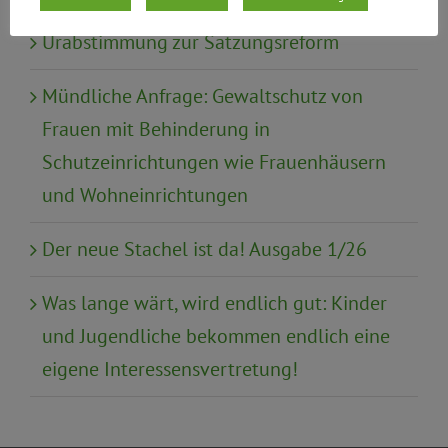
Urabstimmung zur Satzungsreform
Mündliche Anfrage: Gewaltschutz von
Frauen mit Behinderung in
Schutzeinrichtungen wie Frauenhäusern
und Wohneinrichtungen
Der neue Stachel ist da! Ausgabe 1/26
Was lange wärt, wird endlich gut: Kinder
und Jugendliche bekommen endlich eine
eigene Interessensvertretung!