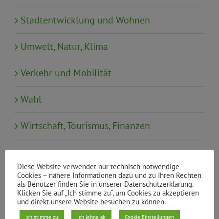
Stadtentwicklung und Wohnen
Umwelt, Natur, Klima
Verkehr und Mobilität
Wahl
Wirtschaft, Tourismus, Finanzen
Neueste Beiträge
Diese Website verwendet nur technisch notwendige
Cookies – nähere Informationen dazu und zu Ihren Rechten
Klimaneutral und bezahlbar heizen:
als Benutzer finden Sie in unserer Datenschutzerklärung.
Klicken Sie auf „Ich stimme zu“, um Cookies zu akzeptieren
Rückblick auf die Sonderbezirksgruppe
und direkt unsere Website besuchen zu können.
„Soziale Wärmewende im Kiez“
Ich stimme zu
Ich lehne ab
Cookie Einstellungen