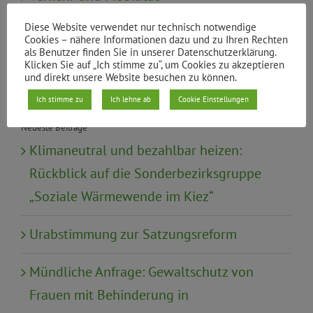
Diese Website verwendet nur technisch notwendige
Wahl
Cookies – nähere Informationen dazu und zu Ihren Rechten
als Benutzer finden Sie in unserer Datenschutzerklärung.
Klicken Sie auf „Ich stimme zu“, um Cookies zu akzeptieren
Wirtschaft, Tourismus, Finanzen
und direkt unsere Website besuchen zu können.
Ich stimme zu
Ich lehne ab
Cookie Einstellungen
Neueste Beiträge
Klimaneutral und bezahlbar heizen:
Rückblick auf die Sonderbezirksgruppe
„Soziale Wärmewende im Kiez“
Urabstimmung zur Satzungsreform
Mündliche Anfrage: Gewaltschutz von
Frauen mit Behinderung in