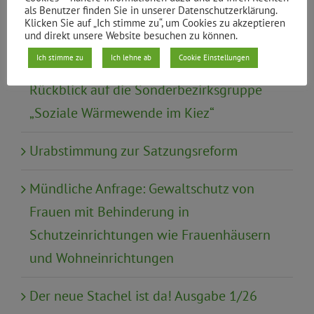
als Benutzer finden Sie in unserer Datenschutzerklärung.
Klicken Sie auf „Ich stimme zu“, um Cookies zu akzeptieren
und direkt unsere Website besuchen zu können.
Neueste Beiträge
Ich stimme zu
Ich lehne ab
Cookie Einstellungen
Klimaneutral und bezahlbar heizen:
Rückblick auf die Sonderbezirksgruppe
„Soziale Wärmewende im Kiez“
Urabstimmung zur Satzungsreform
Mündliche Anfrage: Gewaltschutz von
Frauen mit Behinderung in
Schutzeinrichtungen wie Frauenhäusern
und Wohneinrichtungen
Der neue Stachel ist da! Ausgabe 1/26