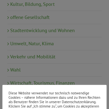
Kultur, Bildung, Sport
offene Gesellschaft
Stadtentwicklung und Wohnen
Umwelt, Natur, Klima
Verkehr und Mobilität
Wahl
Wirtschaft, Tourismus, Finanzen
Diese Website verwendet nur technisch notwendige
Cookies – nähere Informationen dazu und zu Ihren Rechten
als Benutzer finden Sie in unserer Datenschutzerklärung.
Neueste Beiträge
Klicken Sie auf „Ich stimme zu“, um Cookies zu akzeptieren