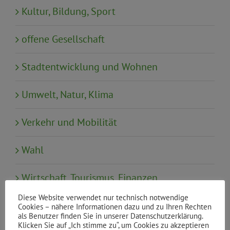
Kultur, Bildung, Sport
offene Gesellschaft
Stadtentwicklung und Wohnen
Umwelt, Natur, Klima
Verkehr und Mobilität
Wahl
Wirtschaft, Tourismus, Finanzen
Diese Website verwendet nur technisch notwendige
Cookies – nähere Informationen dazu und zu Ihren Rechten
als Benutzer finden Sie in unserer Datenschutzerklärung.
Neueste Beiträge
Klicken Sie auf „Ich stimme zu“, um Cookies zu akzeptieren