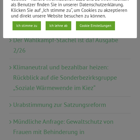
Wirtschaft, Tourismus, Finanzen
als Benutzer finden Sie in unserer Datenschutzerklärung.
Klicken Sie auf „Ich stimme zu“, um Cookies zu akzeptieren
und direkt unsere Website besuchen zu können.
Ich stimme zu
Ich lehne ab
Cookie Einstellungen
Neueste Beiträge
Der Wahlkampf-Stachel ist da! Ausgabe
2/26
Klimaneutral und bezahlbar heizen:
Rückblick auf die Sonderbezirksgruppe
„Soziale Wärmewende im Kiez“
Urabstimmung zur Satzungsreform
Mündliche Anfrage: Gewaltschutz von
Frauen mit Behinderung in