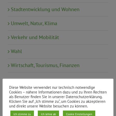
Stadtentwicklung und Wohnen
Umwelt, Natur, Klima
Verkehr und Mobilität
Wahl
Wirtschaft, Tourismus, Finanzen
Neueste Beiträge
Diese Website verwendet nur technisch notwendige
Cookies – nähere Informationen dazu und zu Ihren Rechten
Klimaneutral und bezahlbar heizen:
als Benutzer finden Sie in unserer Datenschutzerklärung.
Klicken Sie auf „Ich stimme zu“, um Cookies zu akzeptieren
Rückblick auf die Sonderbezirksgruppe
und direkt unsere Website besuchen zu können.
„Soziale Wärmewende im Kiez“
Ich stimme zu
Ich lehne ab
Cookie Einstellungen