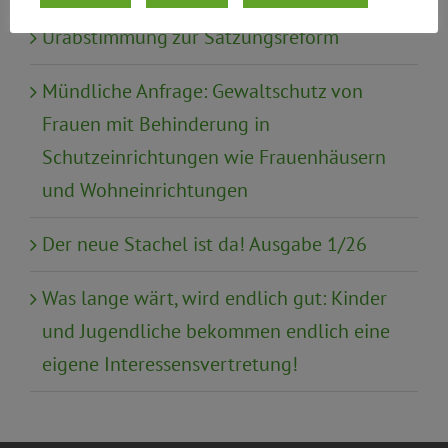
Urabstimmung zur Satzungsreform
Mündliche Anfrage: Gewaltschutz von
Frauen mit Behinderung in
Schutzeinrichtungen wie Frauenhäusern
und Wohneinrichtungen
Der neue Stachel ist da! Ausgabe 1/26
Was lange wärt, wird endlich gut: Kinder
und Jugendliche bekommen endlich eine
eigene Interessensvertretung!