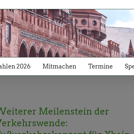
hlen 2026
Mitmachen
Termine
Sp
eiterer Meilenstein der
Verkehrswende: