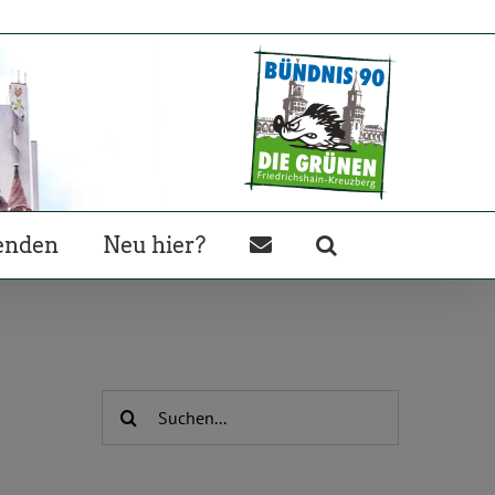
enden
Neu hier?
Suche
nach: