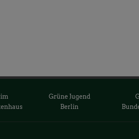
 im
Grüne Jugend
tenhaus
Berlin
Bund