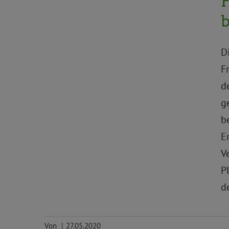
D
F
d
g
b
E
V
P
d
Von
|
27.05.2020