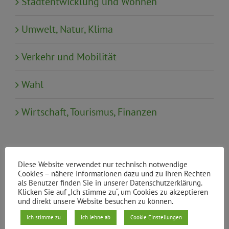
Stadtentwicklung und Wohnen
Umwelt, Natur, Klima
Verkehr und Mobilität
Wahl
Wirtschaft, Tourismus, Finanzen
Neueste Beiträge
Diese Website verwendet nur technisch notwendige
Klimaneutral und bezahlbar heizen:
Cookies – nähere Informationen dazu und zu Ihren Rechten
als Benutzer finden Sie in unserer Datenschutzerklärung.
Rückblick auf die Sonderbezirksgruppe
Klicken Sie auf „Ich stimme zu“, um Cookies zu akzeptieren
und direkt unsere Website besuchen zu können.
„Soziale Wärmewende im Kiez“
Ich stimme zu
Ich lehne ab
Cookie Einstellungen