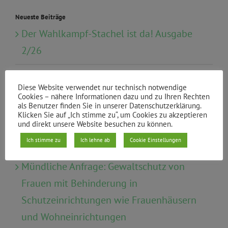
Neueste Beiträge
Der Wahlkampf-Stachel ist da! Ausgabe
2/26
Klimaneutral und bezahlbar heizen:
Diese Website verwendet nur technisch notwendige
Rückblick auf die Sonderbezirksgruppe
Cookies – nähere Informationen dazu und zu Ihren Rechten
als Benutzer finden Sie in unserer Datenschutzerklärung.
„Soziale Wärmewende im Kiez“
Klicken Sie auf „Ich stimme zu“, um Cookies zu akzeptieren
und direkt unsere Website besuchen zu können.
Urabstimmung zur Satzungsreform
Ich stimme zu
Ich lehne ab
Cookie Einstellungen
Mündliche Anfrage: Gewaltschutz von
Frauen mit Behinderung in
Schutzeinrichtungen wie Frauenhäusern
und Wohneinrichtungen