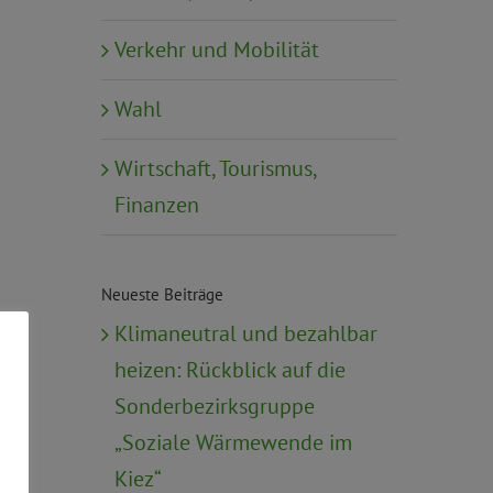
Verkehr und Mobilität
Wahl
Wirtschaft, Tourismus,
Finanzen
Neueste Beiträge
Klimaneutral und bezahlbar
heizen: Rückblick auf die
Sonderbezirksgruppe
„Soziale Wärmewende im
Kiez“