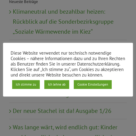
Neueste Beiträge
Klimaneutral und bezahlbar heizen:
Rückblick auf die Sonderbezirksgruppe
„Soziale Wärmewende im Kiez“
Urabstimmung zur Satzungsreform
Diese Website verwendet nur technisch notwendige
Cookies – nähere Informationen dazu und zu Ihren Rechten
Mündliche Anfrage: Gewaltschutz von
als Benutzer finden Sie in unserer Datenschutzerklärung.
Klicken Sie auf „Ich stimme zu“, um Cookies zu akzeptieren
Frauen mit Behinderung in
und direkt unsere Website besuchen zu können.
Schutzeinrichtungen wie Frauenhäusern
Ich stimme zu
Ich lehne ab
Cookie Einstellungen
und Wohneinrichtungen
Der neue Stachel ist da! Ausgabe 1/26
Was lange wärt, wird endlich gut: Kinder