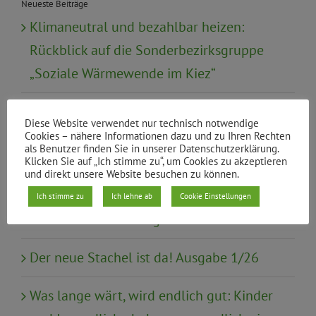
Neueste Beiträge
Klimaneutral und bezahlbar heizen:
Rückblick auf die Sonderbezirksgruppe
„Soziale Wärmewende im Kiez“
Urabstimmung zur Satzungsreform
Diese Website verwendet nur technisch notwendige
Cookies – nähere Informationen dazu und zu Ihren Rechten
Mündliche Anfrage: Gewaltschutz von
als Benutzer finden Sie in unserer Datenschutzerklärung.
Klicken Sie auf „Ich stimme zu“, um Cookies zu akzeptieren
Frauen mit Behinderung in
und direkt unsere Website besuchen zu können.
Schutzeinrichtungen wie Frauenhäusern
Ich stimme zu
Ich lehne ab
Cookie Einstellungen
und Wohneinrichtungen
Der neue Stachel ist da! Ausgabe 1/26
Was lange wärt, wird endlich gut: Kinder