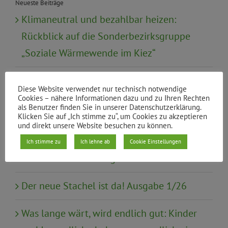
Neueste Beiträge
Klimaneutral und bezahlbar heizen:
Rückblick auf die Sonderbezirksgruppe
„Soziale Wärmewende im Kiez“
Urabstimmung zur Satzungsreform
Diese Website verwendet nur technisch notwendige
Cookies – nähere Informationen dazu und zu Ihren Rechten
Mündliche Anfrage: Gewaltschutz von
als Benutzer finden Sie in unserer Datenschutzerklärung.
Klicken Sie auf „Ich stimme zu“, um Cookies zu akzeptieren
Frauen mit Behinderung in
und direkt unsere Website besuchen zu können.
Schutzeinrichtungen wie Frauenhäusern
Ich stimme zu
Ich lehne ab
Cookie Einstellungen
und Wohneinrichtungen
Der neue Stachel ist da! Ausgabe 1/26
Was lange wärt, wird endlich gut: Kinder