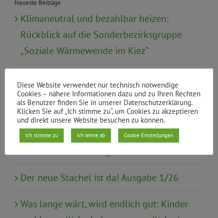
Neueste Beiträge
Klimaneutral und bezahlbar heizen:
Rückblick auf die Sonderbezirksgruppe
„Soziale Wärmewende im Kiez“
Urabstimmung zur Satzungsreform
Diese Website verwendet nur technisch notwendige
Cookies – nähere Informationen dazu und zu Ihren Rechten
Mündliche Anfrage: Gewaltschutz von
als Benutzer finden Sie in unserer Datenschutzerklärung.
Klicken Sie auf „Ich stimme zu“, um Cookies zu akzeptieren
Frauen mit Behinderung in
und direkt unsere Website besuchen zu können.
Schutzeinrichtungen wie Frauenhäusern
Ich stimme zu
Ich lehne ab
Cookie Einstellungen
und Wohneinrichtungen
Der neue Stachel ist da! Ausgabe 1/26
Was lange wärt, wird endlich gut: Kinder