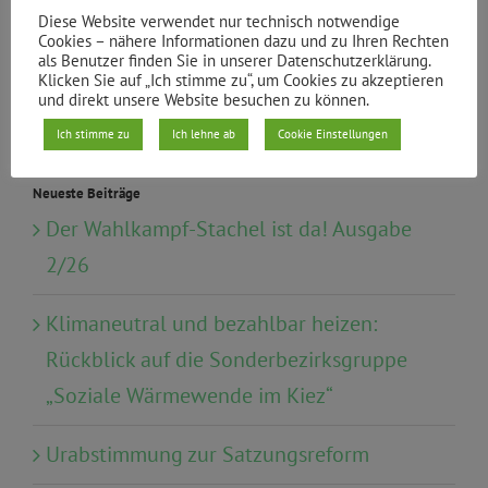
Diese Website verwendet nur technisch notwendige
Cookies – nähere Informationen dazu und zu Ihren Rechten
Wahl
als Benutzer finden Sie in unserer Datenschutzerklärung.
Klicken Sie auf „Ich stimme zu“, um Cookies zu akzeptieren
und direkt unsere Website besuchen zu können.
Wirtschaft, Tourismus, Finanzen
Ich stimme zu
Ich lehne ab
Cookie Einstellungen
Neueste Beiträge
Der Wahlkampf-Stachel ist da! Ausgabe
2/26
Klimaneutral und bezahlbar heizen:
Rückblick auf die Sonderbezirksgruppe
„Soziale Wärmewende im Kiez“
Urabstimmung zur Satzungsreform