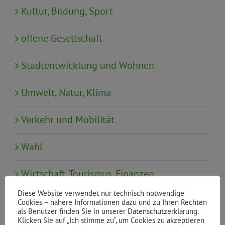
Kultur, Bildung, Sport
offene Gesellschaft
Stadtentwicklung und Wohnen
Umwelt, Natur, Klima
Verkehr und Mobilität
Wahl
Wirtschaft, Tourismus, Finanzen
Diese Website verwendet nur technisch notwendige
Cookies – nähere Informationen dazu und zu Ihren Rechten
als Benutzer finden Sie in unserer Datenschutzerklärung.
Neueste Beiträge
Klicken Sie auf „Ich stimme zu“, um Cookies zu akzeptieren