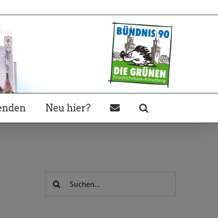
enden
Neu hier?
Suche
nach: