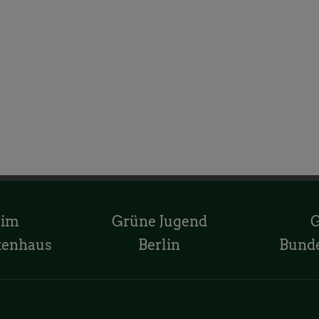
 im
Grüne Jugend
tenhaus
Berlin
Bund