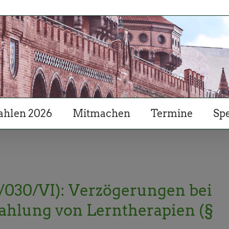
hlen 2026
Mitmachen
Termine
Sp
A/030/VI): Verzögerungen bei
ahlung von Lerntherapien (§