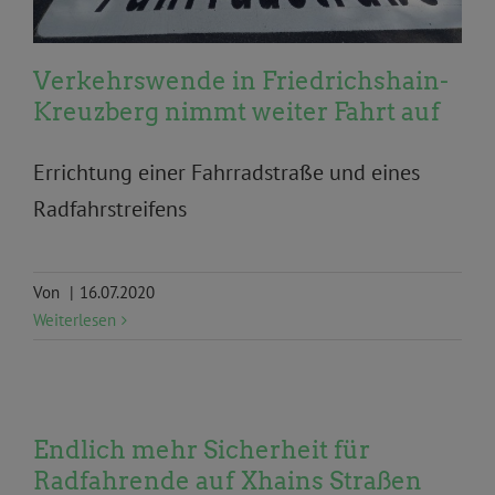
Verkehrswende in Friedrichshain-
Kreuzberg nimmt weiter Fahrt auf
Errichtung einer Fahrradstraße und eines
Radfahrstreifens
Von
|
16.07.2020
Weiterlesen
Anträge und Anfragen
Fahrrad
Umwelt, Klima und
Endlich mehr Sicherheit für
Ökologie
Verkehr und Mobilität
Radfahrende auf Xhains Straßen