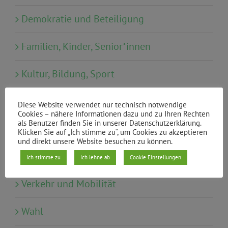
Demokratie und Beteiligung
Familien, Kinder, Senior*innen
Kultur, Bildung, Sport
offene Gesellschaft
Diese Website verwendet nur technisch notwendige
Cookies – nähere Informationen dazu und zu Ihren Rechten
als Benutzer finden Sie in unserer Datenschutzerklärung.
Stadtentwicklung und Wohnen
Klicken Sie auf „Ich stimme zu“, um Cookies zu akzeptieren
und direkt unsere Website besuchen zu können.
Umwelt, Natur, Klima
Ich stimme zu
Ich lehne ab
Cookie Einstellungen
Verkehr und Mobilität
Wahl