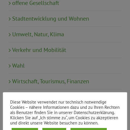
offene Gesellschaft
Stadtentwicklung und Wohnen
Umwelt, Natur, Klima
Verkehr und Mobilität
Wahl
Wirtschaft, Tourismus, Finanzen
Diese Website verwendet nur technisch notwendige
Neueste Beiträge
Cookies – nähere Informationen dazu und zu Ihren Rechten
als Benutzer finden Sie in unserer Datenschutzerklärung.
Klimaneutral und bezahlbar heizen:
Klicken Sie auf „Ich stimme zu“, um Cookies zu akzeptieren
Rückblick auf die Sonderbezirksgruppe
und direkt unsere Website besuchen zu können.