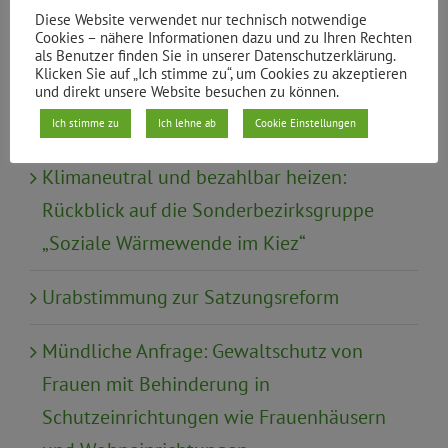
Wahl
Diese Website verwendet nur technisch notwendige
Cookies – nähere Informationen dazu und zu Ihren Rechten
als Benutzer finden Sie in unserer Datenschutzerklärung.
Wirtschaft, Tourismus, Finanzen
Klicken Sie auf „Ich stimme zu“, um Cookies zu akzeptieren
und direkt unsere Website besuchen zu können.
Ich stimme zu
Ich lehne ab
Cookie Einstellungen
Neueste Beiträge
Klimaneutral und bezahlbar heizen:
Rückblick auf die Sonderbezirksgruppe
„Soziale Wärmewende im Kiez“
Urabstimmung zur Satzungsreform
Mündliche Anfrage: Gewaltschutz von
Frauen mit Behinderung in
Schutzeinrichtungen wie Frauenhäusern