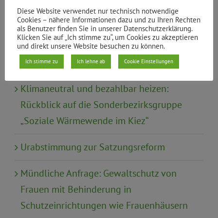
Wahl
Diese Website verwendet nur technisch notwendige
Cookies – nähere Informationen dazu und zu Ihren Rechten
als Benutzer finden Sie in unserer Datenschutzerklärung.
Wirtschaft, Tourismus, Finanzen
Klicken Sie auf „Ich stimme zu“, um Cookies zu akzeptieren
und direkt unsere Website besuchen zu können.
Ich stimme zu
Ich lehne ab
Cookie Einstellungen
Neueste Beiträge
Klimaneutral und bezahlbar heizen:
Rückblick auf die Sonderbezirksgruppe
„Soziale Wärmewende im Kiez“
Urabstimmung zur Satzungsreform
Mündliche Anfrage: Gewaltschutz von
Frauen mit Behinderung in
Schutzeinrichtungen wie Frauenhäusern