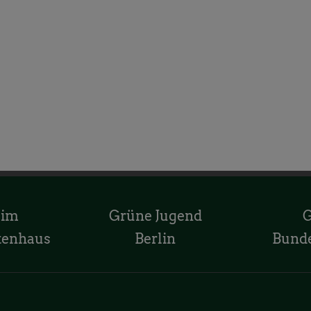
 im
Grüne Jugend
tenhaus
Berlin
Bund