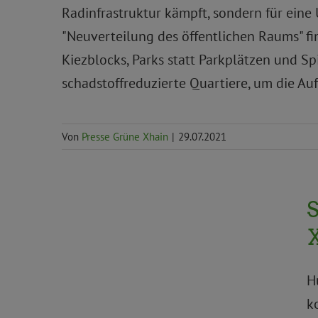
Radinfrastruktur kämpft, sondern für ein
"Neuverteilung des öffentlichen Raums" f
Kiezblocks, Parks statt Parkplätzen und S
schadstoffreduzierte Quartiere, um die A
Von
Presse Grüne Xhain
|
29.07.2021
Aktuelles
Anträge und Anfragen
Demokratie und Bürger*innenbeteiligung
S
Kinder, Jugend und Senior*innen
Umwelt,
Klima und Ökologie
Verkehr und
X
Mobilität
H
k