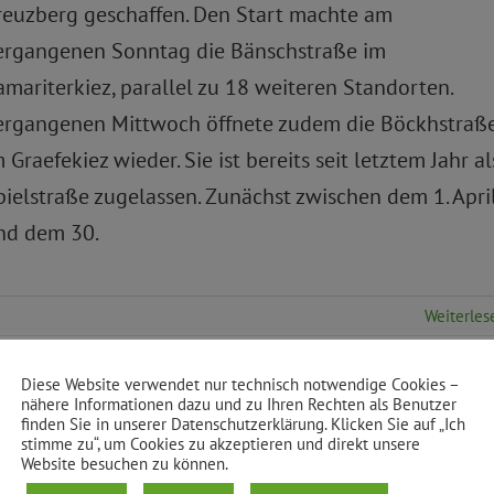
reuzberg geschaffen. Den Start machte am
ergangenen Sonntag die Bänschstraße im
amariterkiez, parallel zu 18 weiteren Standorten.
ergangenen Mittwoch öffnete zudem die Böckhstraß
 Graefekiez wieder. Sie ist bereits seit letztem Jahr al
pielstraße zugelassen. Zunächst zwischen dem 1. Apri
nd dem 30.
Weiterles
Diese Website verwendet nur technisch notwendige Cookies –
nähere Informationen dazu und zu Ihren Rechten als Benutzer
finden Sie in unserer Datenschutzerklärung. Klicken Sie auf „Ich
stimme zu“, um Cookies zu akzeptieren und direkt unsere
Website besuchen zu können.