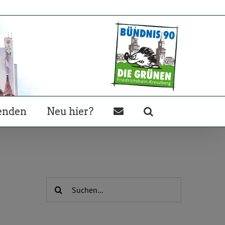
enden
Neu hier?
Suche
nach: