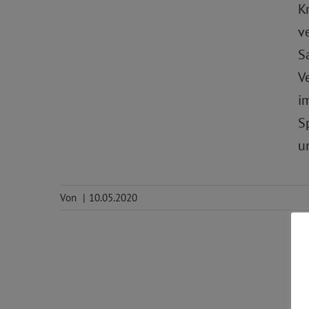
K
v
S
V
im
S
u
Von
|
10.05.2020