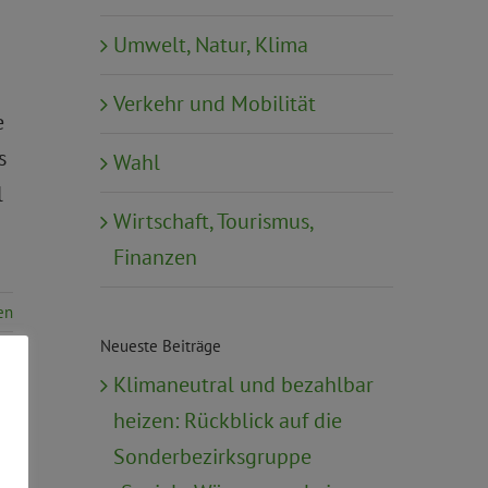
Umwelt, Natur, Klima
Verkehr und Mobilität
e
s
Wahl
l
Wirtschaft, Tourismus,
Finanzen
en
Neueste Beiträge
Klimaneutral und bezahlbar
heizen: Rückblick auf die
Sonderbezirksgruppe